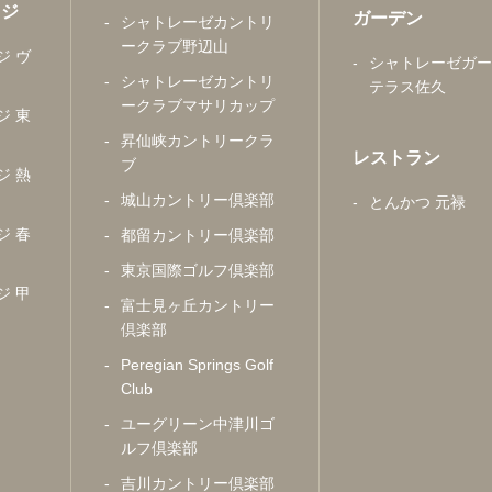
ッジ
ガーデン
シャトレーゼカントリ
ークラブ野辺山
ジ ヴ
シャトレーゼガー
シャトレーゼカントリ
テラス佐久
ークラブマサリカップ
ジ 東
昇仙峡カントリークラ
レストラン
ブ
ジ 熱
城山カントリー倶楽部
とんかつ 元禄
ジ 春
都留カントリー倶楽部
東京国際ゴルフ倶楽部
ジ 甲
富士見ヶ丘カントリー
倶楽部
Peregian Springs Golf
Club
ユーグリーン中津川ゴ
ルフ倶楽部
吉川カントリー倶楽部