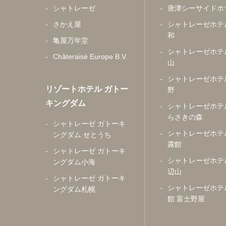
シャトレーゼ
唐津シーサイドホ
さかえ屋
シャトレーゼホテ
和
亀屋万年堂
シャトレーゼホテ
Châteraisé Europe B.V.
山
シャトレーゼホテ
リゾートホテル ガトー
野
キングダム
シャトレーゼホテ
らさきの森
シャトレーゼ ガトーキ
シャトレーゼホテ
ングダム せとうち
露館
シャトレーゼ ガトーキ
シャトレーゼホテ
ングダム小海
辺山
シャトレーゼ ガトーキ
シャトレーゼホテ
ングダム札幌
館 富士野屋