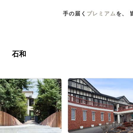
手の届く
プレミアム
を、 
石和