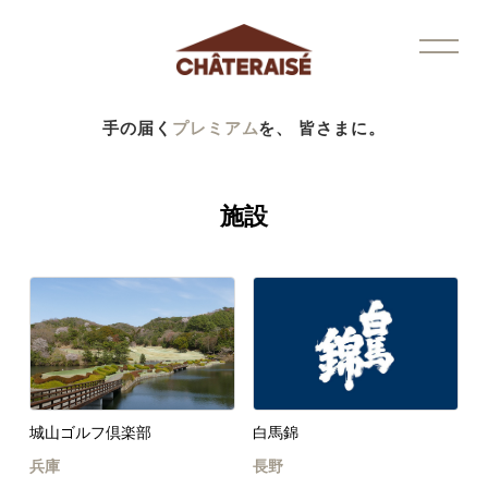
手の届く
プレミアム
を、 皆さまに。
施設
城山ゴルフ倶楽部
白馬錦
兵庫
長野