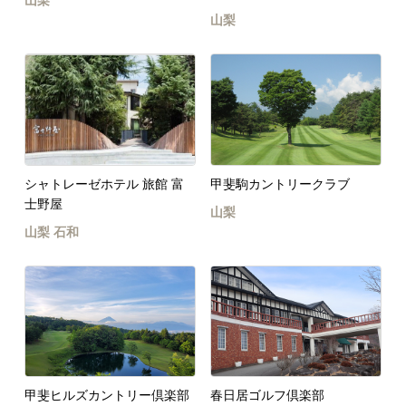
山梨
シャトレーゼホテル 旅館 富
甲斐駒カントリークラブ
士野屋
山梨
山梨
石和
甲斐ヒルズカントリー倶楽部
春日居ゴルフ倶楽部