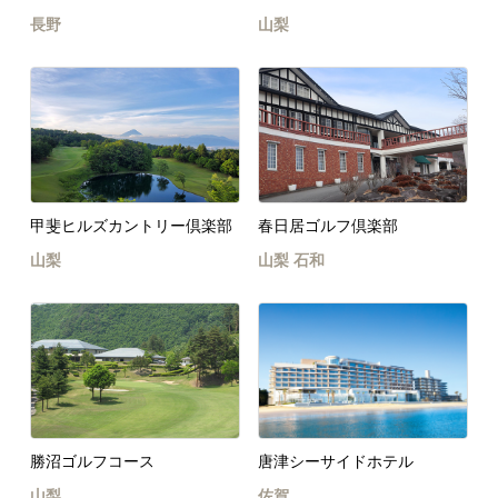
長野
山梨
甲斐ヒルズカントリー倶楽部
春日居ゴルフ倶楽部
山梨
山梨
石和
勝沼ゴルフコース
唐津シーサイドホテル
山梨
佐賀