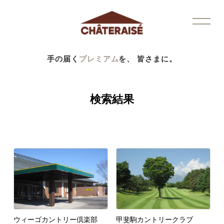
手の届く
プレミアム
を、 皆さまに。
検索結果
ウィーゴカントリー倶楽部
甲斐駒カントリークラブ